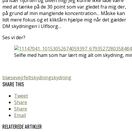
på især hjorten og ulven mig! Jeg kunne ikke lade være
med at tænke på de 30 point som var gledet fra mig der,
på grund af min manglende koncentration… Måske kan
lidt mere fokus og et kliktårn hjælpe mig når det gælder
DM skydningen i Ulfborg…
Ses vi der?
Selfie med ham som har lært mig alt om skydning, min
blæsevejr
feltskydning
skydning
SHARE THIS
Tweet
Share
Share
Email
RELATEREDE ARTIKLER