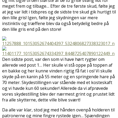
og mit sigte til den største af de to grise svang lidt for
meget frem og tilbage… Efter de tre første skud, følte jeg
at jeg var lidt i tidspres og de sidste tre skud gik hurtigt til
den lille gris! Igen, følte jeg skydningen var mere
instinktiv og træffene blev da også betydelig bedre på
den lille gris end på den store!
Den sidste post, var den som vi have hørt rygter om
allerede ved post 1… Her skulle vi stå oppe på toppen af
en bakke og her kunne vinden rigtig få fat i os! Vi skulle
skyde på en kanin på 55 meter og en springende hare på
70 meter. Skydestillingen var stående med et kosteskaft
og vi havde kun 60 sekunder! Allerede da vi afprøvede
vores skydestilling blev der nærmest grint og prustet lidt
fra alle skytterne, dette ville blive svært!
Da alle var klar, stod jeg med hånden ovenpå holderen til
patronerne og mine fingre rystede igen… Spændingen