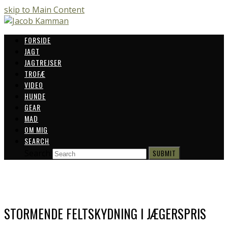
skip to Main Content
FORSIDE
JAGT
JAGTREJSER
TROFÆ
VIDEO
HUNDE
GEAR
MAD
OM MIG
SEARCH
Search
SUBMIT
STORMENDE FELTSKYDNING I JÆGERSPRIS