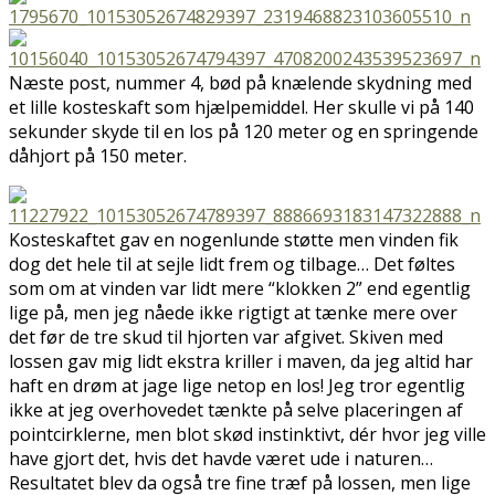
Næste post, nummer 4, bød på knælende skydning med
et lille kosteskaft som hjælpemiddel. Her skulle vi på 140
sekunder skyde til en los på 120 meter og en springende
dåhjort på 150 meter.
Kosteskaftet gav en nogenlunde støtte men vinden fik
dog det hele til at sejle lidt frem og tilbage… Det føltes
som om at vinden var lidt mere “klokken 2” end egentlig
lige på, men jeg nåede ikke rigtigt at tænke mere over
det før de tre skud til hjorten var afgivet. Skiven med
lossen gav mig lidt ekstra kriller i maven, da jeg altid har
haft en drøm at jage lige netop en los! Jeg tror egentlig
ikke at jeg overhovedet tænkte på selve placeringen af
pointcirklerne, men blot skød instinktivt, dér hvor jeg ville
have gjort det, hvis det havde været ude i naturen…
Resultatet blev da også tre fine træf på lossen, men lige