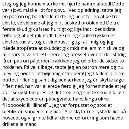
steg og jeg kunne mærke mit hjerte hamre afsted! Dette
var sjovt, måske lidt for sjovt… Ved opladning, tabte jeg
en patron og bandende rakte jeg ud efter én af de tre
sidste, velvidende at jeg blot udskød problemet! De tre
første skud gik afsted hurtigt og lige indtil det sidste,
følte jeg at det gik godt! Lige da jeg skulle trykke det
sidste skud af, tog et vindpust rigtig fat i mig og jeg
nåede atopfatte at skuddet gik midt mellem min skive og
min fars til venstre! Irriteret og presset over at der stadig
lå en patron på jorden, rækkede jeg ud efter de sidste to i
holderen. På vej tilbage, tabte jeg en patron mere og nu
blev jeg nødt til at bøje mig efter dem! Jeg fik dem alle tre
puttet i riflen og samtidig bemærkede jeg én skytte tage
riflen ned, han var allerede færdig! Jeg fornemmede at jeg
var i seriøst tidspres og det tredje og sidste skud gik lige i
det at skydelederen påbegyndte hans langtrukne:
“Hooooold iiiiiiiiinde!”… Jeg var forpustet og stod et
øjeblik og sundede mig lidt… Alle skytterne rystede lidt på
hovedet og vi grinte lidt af denne udfordring som havde
drillet alle mand!