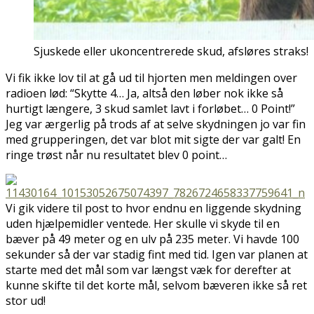
Sjuskede eller ukoncentrerede skud, afsløres straks!
Vi fik ikke lov til at gå ud til hjorten men meldingen over
radioen lød: “Skytte 4… Ja, altså den løber nok ikke så
hurtigt længere, 3 skud samlet lavt i forløbet… 0 Point!”
Jeg var ærgerlig på trods af at selve skydningen jo var fin
med grupperingen, det var blot mit sigte der var galt! En
ringe trøst når nu resultatet blev 0 point…
Vi gik videre til post to hvor endnu en liggende skydning
uden hjælpemidler ventede. Her skulle vi skyde til en
bæver på 49 meter og en ulv på 235 meter. Vi havde 100
sekunder så der var stadig fint med tid. Igen var planen at
starte med det mål som var længst væk for derefter at
kunne skifte til det korte mål, selvom bæveren ikke så ret
stor ud!