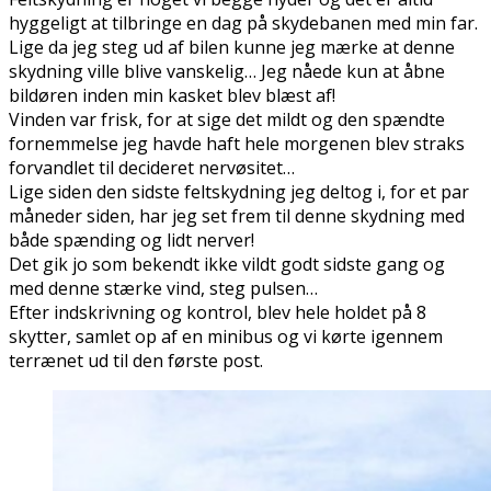
hyggeligt at tilbringe en dag på skydebanen med min far.
Lige da jeg steg ud af bilen kunne jeg mærke at denne
skydning ville blive vanskelig… Jeg nåede kun at åbne
bildøren inden min kasket blev blæst af!
Vinden var frisk, for at sige det mildt og den spændte
fornemmelse jeg havde haft hele morgenen blev straks
forvandlet til decideret nervøsitet…
Lige siden den sidste feltskydning jeg deltog i, for et par
måneder siden, har jeg set frem til denne skydning med
både spænding og lidt nerver!
Det gik jo som bekendt ikke vildt godt sidste gang og
med denne stærke vind, steg pulsen…
Efter indskrivning og kontrol, blev hele holdet på 8
skytter, samlet op af en minibus og vi kørte igennem
terrænet ud til den første post.