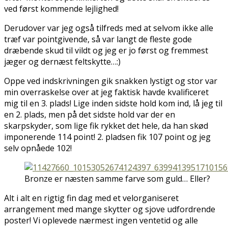
ved først kommende lejlighed!
Derudover var jeg også tilfreds med at selvom ikke alle
træf var pointgivende, så var langt de fleste gode
dræbende skud til vildt og jeg er jo først og fremmest
jæger og dernæst feltskytte…:)
Oppe ved indskrivningen gik snakken lystigt og stor var
min overraskelse over at jeg faktisk havde kvalificeret
mig til en 3. plads! Lige inden sidste hold kom ind, lå jeg til
en 2. plads, men på det sidste hold var der en
skarpskyder, som lige fik rykket det hele, da han skød
imponerende 114 point! 2. pladsen fik 107 point og jeg
selv opnåede 102!
Bronze er næsten samme farve som guld… Eller?
Alt i alt en rigtig fin dag med et velorganiseret
arrangement med mange skytter og sjove udfordrende
poster! Vi oplevede nærmest ingen ventetid og alle