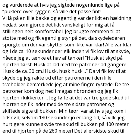
og vurderede at hvis jeg sigtede nogenlunde lige på
“puklen” over ryggen, så ville det passe fint!
Vi lå på en lille bakke og egentlig var der lidt en hældning
nedad, som gjorde det lidt vanskeligt for mig at få
stillingen helt komfortabel. Jeg brugte remmen til at
støtte med og fik egentlig styr på det, da skydelederen
spurgte om der var skytter som ikke var klar! Alle var klar
og i de ca. 10 sekunder der gik inden vi fik lov til at skyde,
nåede jeg at tænke et hav af tanker! “Husk at skyd på
hjorten først! Husk at lad med tre patroner ad gangen!
Husk de ca. 30 cm.! Husk, husk husk…” Da vi fik lov til at
skyde og jeg rakte ud efter patronerne i den lille
træholder bemærkede jeg at mine fingre rystede! De tre
patroner kom dog ned i magasinbrønden og jeg fik
hjorten i kikkerten… Jeg følte at det var tre gode skud til
hjorten og fik ladet med de tre sidste patroner og
skiftede sigte til bukken. Min teori var at hvis jeg kom i
tidsnød, selvom 180 sekunder jo er lang tid, så ville jeg
hurtigere kunne skyde tre skud til bukken på 100 meter
end til hjorten på de 260 meter! Det allersidste skud til