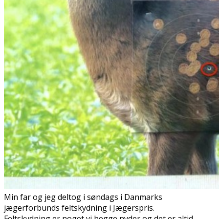
Min far og jeg deltog i søndags i Danmarks
jægerforbunds feltskydning i Jægerspris.
Feltskydning er noget vi begge nyder og det er altid