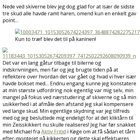
Nede ved skiverne blev jeg dog glad for at især de sidste
tre skud alle havde ramt haren, omend kun en enkelt gav
point…
Kun to træf blev det til på kaninen!
Det var en lang gåtur tilbage til bilerne og
indskrivningen, men far og jeg brugte tiden på at
reflektere over hvordan det var gået og hvad vi hver især
havde bokset med… Endnu engang kunne jeg konstatere
at min største udfordring nok egentlig var mig selv, min
mangel på fokus ved nærstudering af skiverne og så min
usikkerhed i at afmåle den afstand jeg skal kompensere
ved lange skud. Min egentlige skydning var jeg tilfreds
med og jeg besluttede mig endeligt for at det kliktårn til
min Zeisskikkert nu skulle realiseres! Jeg har før snakket
med Michael fra
Aktiv Fritid
i Køge om at få sådan et tårn
efter-monteret på kikkerten og dette skal effektueres