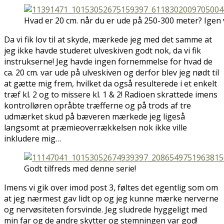
Hvad er 20 cm. når du er ude på 250-300 meter? Igen
Da vi fik lov til at skyde, mærkede jeg med det samme at
jeg ikke havde studeret ulveskiven godt nok, da vi fik
instrukserne! Jeg havde ingen fornemmelse for hvad de
ca. 20 cm. var ude på ulveskiven og derfor blev jeg nødt til
at gætte mig frem, hvilket da også resulterede i et enkelt
træf kl. 2 og to missere kl. 1 & 2! Radioen skrattede imens
kontrolløren opråbte træfferne og på trods af tre
udmærket skud på bæveren mærkede jeg ligeså
langsomt at præmieoverrækkelsen nok ikke ville
inkludere mig…
Godt tilfreds med denne serie!
Imens vi gik over imod post 3, føltes det egentlig som om
at jeg nærmest gav lidt op og jeg kunne mærke nerverne
og nervøsiteten forsvinde. Jeg sludrede hyggeligt med
min far og de andre skytter og stemningen var god!