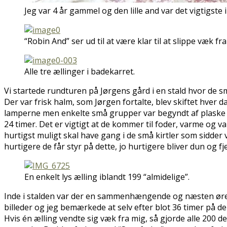
Jeg var 4 år gammel og den lille and var det vigtigste i 
“Robin And” ser ud til at være klar til at slippe væk fra
Alle tre ællinger i badekarret.
Vi startede rundturen på Jørgens gård i en stald hvor de sm
Der var frisk halm, som Jørgen fortalte, blev skiftet hver
lamperne men enkelte små grupper var begyndt af plaske i de
24 timer. Det er vigtigt at de kommer til foder, varme og va
hurtigst muligt skal have gang i de små kirtler som sidder 
hurtigere de får styr på dette, jo hurtigere bliver dun og f
En enkelt lys ælling iblandt 199 “almidelige”.
Inde i stalden var der en sammenhængende og næsten øredøven
billeder og jeg bemærkede at selv efter blot 36 timer på 
Hvis én ælling vendte sig væk fra mig, så gjorde alle 200 de