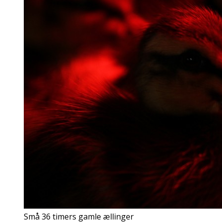
Små 36 timers gamle ællinger