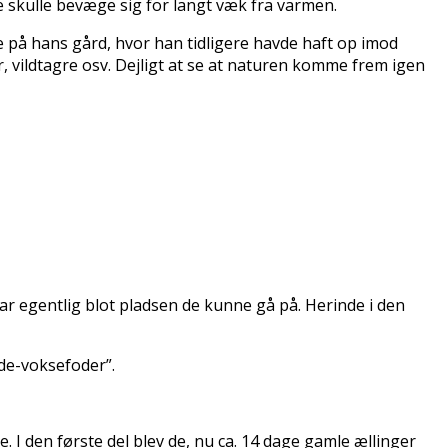
e skulle bevæge sig for langt væk fra varmen.
de på hans gård, hvor han tidligere havde haft op imod
, vildtagre osv. Dejligt at se at naturen komme frem igen
ar egentlig blot pladsen de kunne gå på. Herinde i den
nde-voksefoder”.
e. I den første del blev de, nu ca. 14 dage gamle ællinger