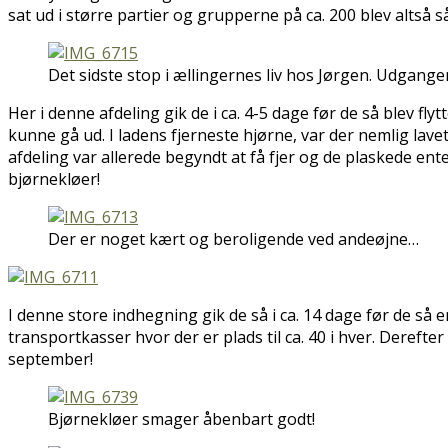
sat ud i større partier og grupperne på ca. 200 blev altså
Det sidste stop i ællingernes liv hos Jørgen. Udgange
Her i denne afdeling gik de i ca. 4-5 dage før de så blev flyt
kunne gå ud. I ladens fjerneste hjørne, var der nemlig lav
afdeling var allerede begyndt at få fjer og de plaskede ent
bjørnekløer!
Der er noget kært og beroligende ved andeøjne…
I denne store indhegning gik de så i ca. 14 dage før de så e
transportkasser hvor der er plads til ca. 40 i hver. Derefter 
september!
Bjørnekløer smager åbenbart godt!