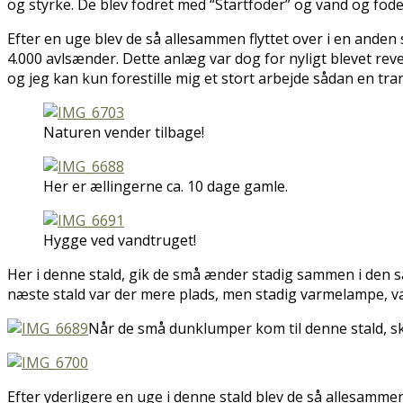
og styrke. De blev fodret med “Startfoder” og vand og fod
Efter en uge blev de så allesammen flyttet over i en anden 
4.000 avlsænder. Dette anlæg var dog for nyligt blevet rev
og jeg kan kun forestille mig et stort arbejde sådan en t
Naturen vender tilbage!
Her er ællingerne ca. 10 dage gamle.
Hygge ved vandtruget!
Her i denne stald, gik de små ænder stadig sammen i den sa
næste stald var der mere plads, men stadig varmelampe, v
Når de små dunklumper kom til denne stald, ski
Efter yderligere en uge i denne stald blev de så allesammen i