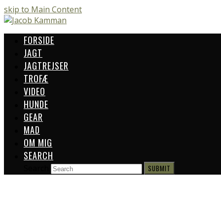
skip to Main Content
FORSIDE
JAGT
JAGTREJSER
TROFÆ
VIDEO
HUNDE
GEAR
MAD
OM MIG
SEARCH
Search
SUBMIT