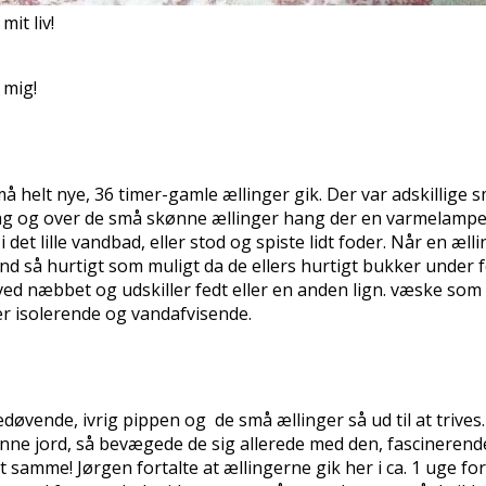
mit liv!
 mig!
å helt nye, 36 timer-gamle ællinger gik. Der var adskillige 
 dag og over de små skønne ællinger hang der en varmelampe.
t lille vandbad, eller stod og spiste lidt foder. Når en ællin
nd så hurtigt som muligt da de ellers hurtigt bukker under fo
ved næbbet og udskiller fedt eller en anden lign. væske som 
jer isolerende og vandafvisende.
de, ivrig pippen og de små ællinger så ud til at trives. De 
denne jord, så bevægede de sig allerede med den, fascinerend
t samme! Jørgen fortalte at ællingerne gik her i ca. 1 uge for