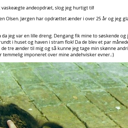
t vaskeægte andeopdræt, slog jeg hurtigt til!
gen Olsen. Jørgen har opdrættet ænder i over 25 år og jeg gl
da jeg var en lille dreng. Dengang fik mine to søskende og je
rundt i huset og haven i stram flok! Da de blev et par måne
de de tre ænder til mig og så kunne jeg tage min skønne andr
 temmelig imponeret over mine andehvisker evner..:)