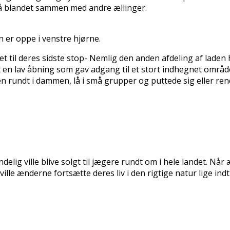
 så blandet sammen med andre ællinger.
n er oppe i venstre hjørne.
tet til deres sidste stop- Nemlig den anden afdeling af laden h
et en lav åbning som gav adgang til et stort indhegnet områd
en rundt i dammen, lå i små grupper og puttede sig eller rend
ndelig ville blive solgt til jægere rundt om i hele landet. Nå
ville ænderne fortsætte deres liv i den rigtige natur lige indt