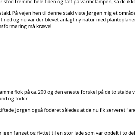
er stod fremme hele tiden og tæt på varmelampen, så de ikk
stald. På vejen hen til denne stald viste Jørgen mig et områ
et ned og nu var der blevet anlagt ny natur med planteplaner
ransformering må kræve!
mme flok på ca. 200 og den eneste forskel på de to stalde v
and og foder.
ftede Jørgen også foderet således at de nu fik serveret “a
gen fanget og flyttet til en stor lade som var opdelt i to del