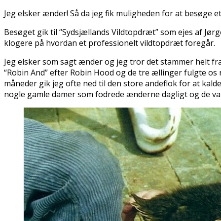
Jeg elsker ænder! Så da jeg fik muligheden for at besøge e
Besøget gik til “Sydsjællands Vildtopdræt” som ejes af Jør
klogere på hvordan et professionelt vildtopdræt foregår.
Jeg elsker som sagt ænder og jeg tror det stammer helt fra 
“Robin And” efter Robin Hood og de tre ællinger fulgte os 
måneder gik jeg ofte ned til den store andeflok for at kal
nogle gamle damer som fodrede ænderne dagligt og de var