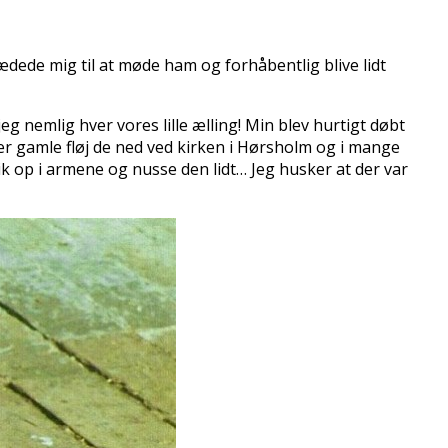
ædede mig til at møde ham og forhåbentlig blive lidt
g nemlig hver vores lille ælling! Min blev hurtigt døbt
der gamle fløj de ned ved kirken i Hørsholm og i mange
ik op i armene og nusse den lidt… Jeg husker at der var