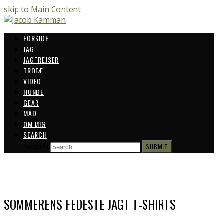
skip to Main Content
FORSIDE
JAGT
JAGTREJSER
TROFÆ
VIDEO
HUNDE
GEAR
MAD
OM MIG
SEARCH
Search
SUBMIT
SOMMERENS FEDESTE JAGT T-SHIRTS