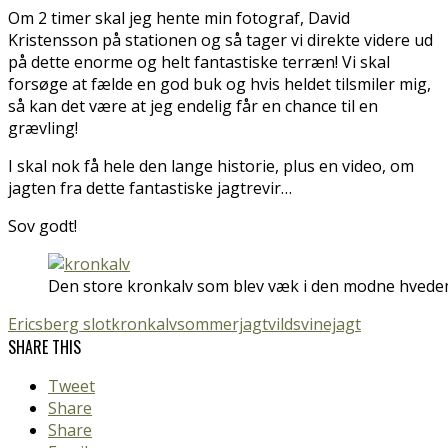
Om 2 timer skal jeg hente min fotograf, David
Kristensson på stationen og så tager vi direkte videre ud
på dette enorme og helt fantastiske terræn! Vi skal
forsøge at fælde en god buk og hvis heldet tilsmiler mig,
så kan det være at jeg endelig får en chance til en
grævling!
I skal nok få hele den lange historie, plus en video, om
jagten fra dette fantastiske jagtrevir…
Sov godt!
Den store kronkalv som blev væk i den modne hvede
Ericsberg slot
kronkalv
sommerjagt
vildsvinejagt
SHARE THIS
Tweet
Share
Share