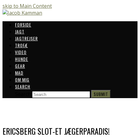
skip to Main Content
FORSIDE
JAGT
JAGTREJSER
TROFÆ
VIDEO
HUNDE
GEAR
MAD
OM MIG
SEARCH
Search
SUBMIT
ERICSBERG SLOT-ET JÆGERPARADIS!