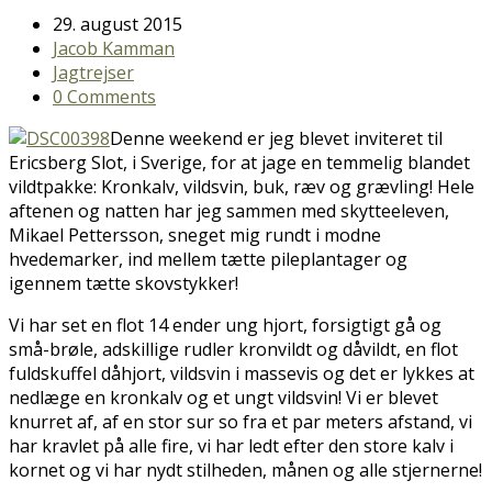
29. august 2015
Jacob Kamman
Jagtrejser
0 Comments
Denne weekend er jeg blevet inviteret til
Ericsberg Slot, i Sverige, for at jage en temmelig blandet
vildtpakke: Kronkalv, vildsvin, buk, ræv og grævling! Hele
aftenen og natten har jeg sammen med skytteeleven,
Mikael Pettersson, sneget mig rundt i modne
hvedemarker, ind mellem tætte pileplantager og
igennem tætte skovstykker!
Vi har set en flot 14 ender ung hjort, forsigtigt gå og
små-brøle, adskillige rudler kronvildt og dåvildt, en flot
fuldskuffel dåhjort, vildsvin i massevis og det er lykkes at
nedlæge en kronkalv og et ungt vildsvin! Vi er blevet
knurret af, af en stor sur so fra et par meters afstand, vi
har kravlet på alle fire, vi har ledt efter den store kalv i
kornet og vi har nydt stilheden, månen og alle stjernerne!