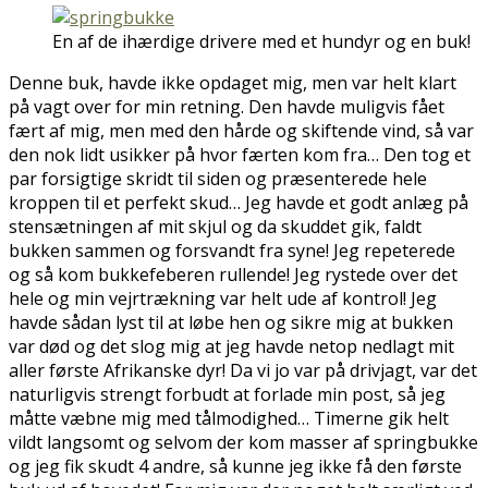
En af de ihærdige drivere med et hundyr og en buk!
Denne buk, havde ikke opdaget mig, men var helt klart
på vagt over for min retning. Den havde muligvis fået
fært af mig, men med den hårde og skiftende vind, så var
den nok lidt usikker på hvor færten kom fra… Den tog et
par forsigtige skridt til siden og præsenterede hele
kroppen til et perfekt skud… Jeg havde et godt anlæg på
stensætningen af mit skjul og da skuddet gik, faldt
bukken sammen og forsvandt fra syne! Jeg repeterede
og så kom bukkefeberen rullende! Jeg rystede over det
hele og min vejrtrækning var helt ude af kontrol! Jeg
havde sådan lyst til at løbe hen og sikre mig at bukken
var død og det slog mig at jeg havde netop nedlagt mit
aller første Afrikanske dyr! Da vi jo var på drivjagt, var det
naturligvis strengt forbudt at forlade min post, så jeg
måtte væbne mig med tålmodighed… Timerne gik helt
vildt langsomt og selvom der kom masser af springbukke
og jeg fik skudt 4 andre, så kunne jeg ikke få den første