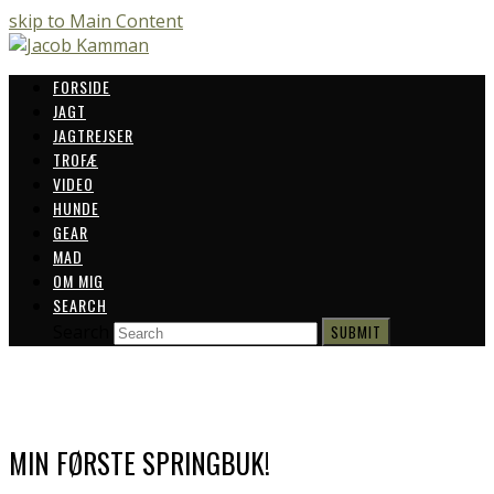
skip to Main Content
FORSIDE
JAGT
JAGTREJSER
TROFÆ
VIDEO
HUNDE
GEAR
MAD
OM MIG
SEARCH
Search
SUBMIT
MIN FØRSTE SPRINGBUK!