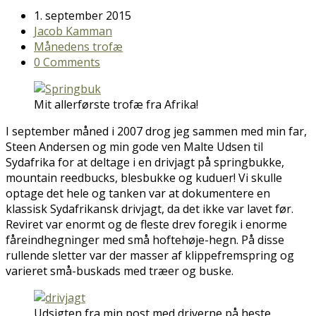
1. september 2015
Jacob Kamman
Månedens trofæ
0 Comments
Mit allerførste trofæ fra Afrika!
I september måned i 2007 drog jeg sammen med min far,
Steen Andersen og min gode ven Malte Udsen til
Sydafrika for at deltage i en drivjagt på springbukke,
mountain reedbucks, blesbukke og kuduer! Vi skulle
optage det hele og tanken var at dokumentere en
klassisk Sydafrikansk drivjagt, da det ikke var lavet før.
Reviret var enormt og de fleste drev foregik i
enorme
fåreindhegninger med små hoftehøje-hegn. På disse
rullende sletter var der masser af klippefremspring og
varieret små-buskads med træer og buske.
Udsigten fra min post med driverne på heste.