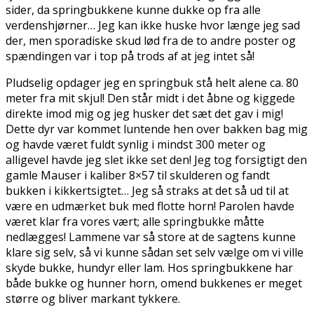
sider, da springbukkene kunne dukke op fra alle
verdenshjørner… Jeg kan ikke huske hvor længe jeg sad
der, men sporadiske skud lød fra de to andre poster og
spændingen var i top på trods af at jeg intet så!
Pludselig opdager jeg en springbuk stå helt alene ca. 80
meter fra mit skjul! Den står midt i det åbne og kiggede
direkte imod mig og jeg husker det sæt det gav i mig!
Dette dyr var kommet luntende hen over bakken bag mig
og havde været fuldt synlig i mindst 300 meter og
alligevel havde jeg slet ikke set den! Jeg tog forsigtigt den
gamle Mauser i kaliber 8×57 til skulderen og fandt
bukken i kikkertsigtet… Jeg så straks at det så ud til at
være en udmærket buk med flotte horn! Parolen havde
været klar fra vores vært; alle springbukke måtte
nedlægges! Lammene var så store at de sagtens kunne
klare sig selv, så vi kunne sådan set selv vælge om vi ville
skyde bukke, hundyr eller lam. Hos springbukkene har
både bukke og hunner horn, omend bukkenes er meget
større og bliver markant tykkere.