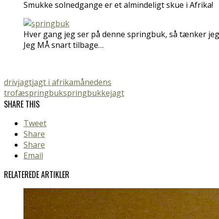
Smukke solnedgange er et almindeligt skue i Afrika!
Hver gang jeg ser på denne springbuk, så tænker jeg 
Jeg MÅ snart tilbage…
drivjagt
jagt i afrika
månedens
trofæ
springbuk
springbukkejagt
SHARE THIS
Tweet
Share
Share
Email
RELATEREDE ARTIKLER