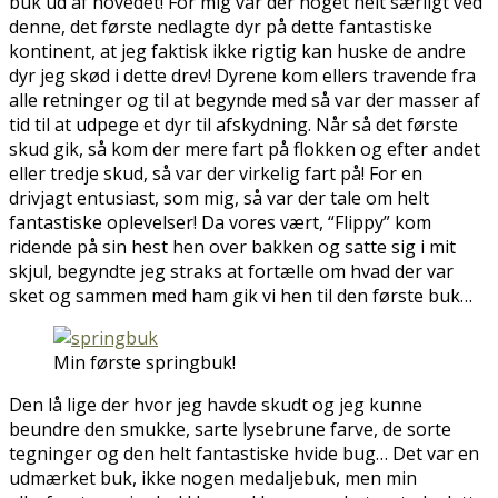
buk ud af hovedet! For mig var der noget helt særligt ved
denne, det første nedlagte dyr på dette fantastiske
kontinent, at jeg faktisk ikke rigtig kan huske de andre
dyr jeg skød i dette drev! Dyrene kom ellers travende fra
alle retninger og til at begynde med så var der masser af
tid til at udpege et dyr til afskydning. Når så det første
skud gik, så kom der mere fart på flokken og efter andet
eller tredje skud, så var der virkelig fart på! For en
drivjagt entusiast, som mig, så var der tale om helt
fantastiske oplevelser! Da vores vært, “Flippy” kom
ridende på sin hest hen over bakken og satte sig i mit
skjul, begyndte jeg straks at fortælle om hvad der var
sket og sammen med ham gik vi hen til den første buk…
Min første springbuk!
Den lå lige der hvor jeg havde skudt og jeg kunne
beundre den smukke, sarte lysebrune farve, de sorte
tegninger og den helt fantastiske hvide bug… Det var en
udmærket buk, ikke nogen medaljebuk, men min