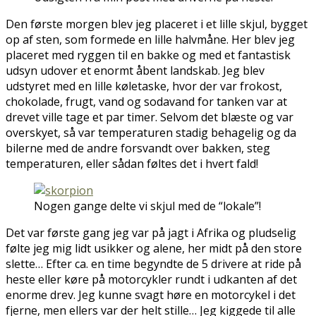
Den første morgen blev jeg placeret i et lille skjul, bygget
op af sten, som formede en lille halvmåne. Her blev jeg
placeret med ryggen til en bakke og med et fantastisk
udsyn udover et enormt åbent landskab. Jeg blev
udstyret med en lille køletaske, hvor der var frokost,
chokolade, frugt, vand og sodavand for tanken var at
drevet ville tage et par timer. Selvom det blæste og var
overskyet, så var temperaturen stadig behagelig og da
bilerne med de andre forsvandt over bakken, steg
temperaturen, eller sådan føltes det i hvert fald!
Nogen gange delte vi skjul med de “lokale”!
Det var første gang jeg var på jagt i Afrika og pludselig
følte jeg mig lidt usikker og alene, her midt på den store
slette… Efter ca. en time begyndte de 5 drivere at ride på
heste eller køre på motorcykler rundt i udkanten af det
enorme drev. Jeg kunne svagt høre en motorcykel i det
fjerne, men ellers var der helt stille… Jeg kiggede til alle