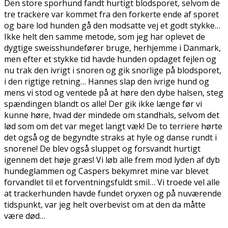
Den store sporhund fandt hurtigt blodsporet, selvom de
tre trackere var kommet fra den forkerte ende af sporet
og bare lod hunden gå den modsatte vej et godt stykke…
Ikke helt den samme metode, som jeg har oplevet de
dygtige sweisshundefører bruge, herhjemme i Danmark,
men efter et stykke tid havde hunden opdaget fejlen og
nu trak den ivrigt i snoren og gik snorlige på blodsporet,
i den rigtige retning… Hannes slap den ivrige hund og
mens vi stod og ventede på at høre den dybe halsen, steg
spændingen blandt os alle! Der gik ikke længe før vi
kunne høre, hvad der mindede om standhals, selvom det
lød som om det var meget langt væk! De to terriere hørte
det også og de begyndte straks at hyle og danse rundt i
snorene! De blev også sluppet og forsvandt hurtigt
igennem det høje græs! Vi løb alle frem mod lyden af dyb
hundeglammen og Caspers bekymret mine var blevet
forvandlet til et forventningsfuldt smil… Vi troede vel alle
at trackerhunden havde fundet oryxen og på nuværende
tidspunkt, var jeg helt overbevist om at den da måtte
være død…