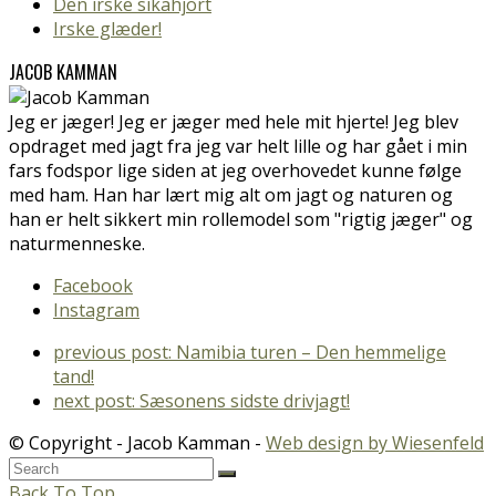
Den irske sikahjort
Irske glæder!
JACOB KAMMAN
Jeg er jæger! Jeg er jæger med hele mit hjerte! Jeg blev
opdraget med jagt fra jeg var helt lille og har gået i min
fars fodspor lige siden at jeg overhovedet kunne følge
med ham. Han har lært mig alt om jagt og naturen og
han er helt sikkert min rollemodel som "rigtig jæger" og
naturmenneske.
Facebook
Instagram
previous post:
Namibia turen – Den hemmelige
tand!
next post:
Sæsonens sidste drivjagt!
© Copyright - Jacob Kamman -
Web design by Wiesenfeld
Back To Top