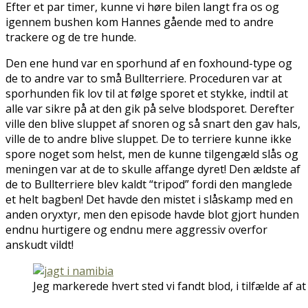
Efter et par timer, kunne vi høre bilen langt fra os og
igennem bushen kom Hannes gående med to andre
trackere og de tre hunde.
Den ene hund var en sporhund af en foxhound-type og
de to andre var to små Bullterriere. Proceduren var at
sporhunden fik lov til at følge sporet et stykke, indtil at
alle var sikre på at den gik på selve blodsporet. Derefter
ville den blive sluppet af snoren og så snart den gav hals,
ville de to andre blive sluppet. De to terriere kunne ikke
spore noget som helst, men de kunne tilgengæld slås og
meningen var at de to skulle affange dyret! Den ældste af
de to Bullterriere blev kaldt “tripod” fordi den manglede
et helt bagben! Det havde den mistet i slåskamp med en
anden oryxtyr, men den episode havde blot gjort hunden
endnu hurtigere og endnu mere aggressiv overfor
anskudt vildt!
Jeg markerede hvert sted vi fandt blod, i tilfælde af at