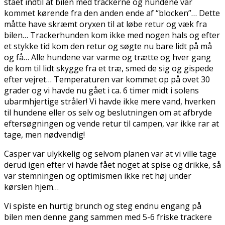
stået indtil at bilen med trackerne og hundene var
kommet kørende fra den anden ende af “blocken”… Dette
måtte have skræmt oryxen til at løbe retur og væk fra
bilen… Trackerhunden kom ikke med nogen hals og efter
et stykke tid kom den retur og søgte nu bare lidt på må
og få… Alle hundene var varme og trætte og hver gang
de kom til lidt skygge fra et træ, smed de sig og gispede
efter vejret… Temperaturen var kommet op på ovet 30
grader og vi havde nu gået i ca. 6 timer midt i solens
ubarmhjertige stråler! Vi havde ikke mere vand, hverken
til hundene eller os selv og beslutningen om at afbryde
eftersøgningen og vende retur til campen, var ikke rar at
tage, men nødvendig!
Casper var ulykkelig og selvom planen var at vi ville tage
derud igen efter vi havde fået noget at spise og drikke, så
var stemningen og optimismen ikke ret høj under
kørslen hjem…
Vi spiste en hurtig brunch og steg endnu engang på
bilen men denne gang sammen med 5-6 friske trackere