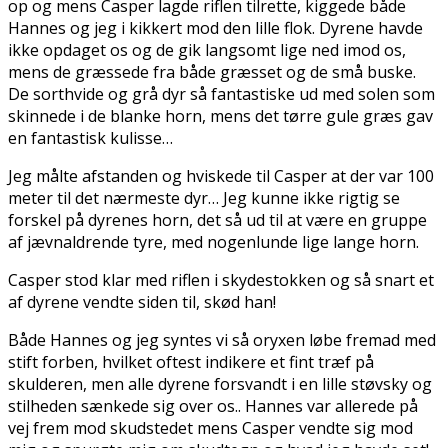
op og mens Casper lagde riflen tilrette, kiggede både
Hannes og jeg i kikkert mod den lille flok. Dyrene havde
ikke opdaget os og de gik langsomt lige ned imod os,
mens de græssede fra både græsset og de små buske.
De sorthvide og grå dyr så fantastiske ud med solen som
skinnede i de blanke horn, mens det tørre gule græs gav
en fantastisk kulisse…
Jeg målte afstanden og hviskede til Casper at der var 100
meter til det nærmeste dyr… Jeg kunne ikke rigtig se
forskel på dyrenes horn, det så ud til at være en gruppe
af jævnaldrende tyre, med nogenlunde lige lange horn.
Casper stod klar med riflen i skydestokken og så snart et
af dyrene vendte siden til, skød han!
Både Hannes og jeg syntes vi så oryxen løbe fremad med
stift forben, hvilket oftest indikere et fint træf på
skulderen, men alle dyrene forsvandt i en lille støvsky og
stilheden sænkede sig over os.. Hannes var allerede på
vej frem mod skudstedet mens Casper vendte sig mod