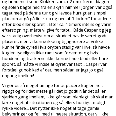
og hundene i snor! Klokken var ca. 2 om eftermiddagen
og solen bagte ned fra en skyfri himmel! Jørgen var også
taget med på denne tur og vi lavede hurtigt en simpel
plan om at gå på linje, op og ned af “blocken” for at lede
efter blod eller sporet… Efter ca. 4 timers intens og varm
eftersøgning, måtte vi give fortabt… Både Casper og jeg
var stadig overbevist om at skuddet havde været godt
placeret, men vi kunne ikke rigtig ignorere at vi ikke
kunne finde dyret! Hvis oryxen stadig var i live, så havde
kuglen tydeligvis ikke ramt som forventet og hvis
hundene og trackerne ikke kunne finde blod eller bare
sporet, så måtte vi indse at dyret var tabt… Casper var
forståeligt nok ked af det, men sådan er jagt jo også
engang imellem!
Vi gør os så meget umage for at placere kuglen helt
rigtigt og for det meste går det jo godt! Når det så, en
sjælden gang imellem, ikke går som planlagt, så skal man
lære noget af situationen og så ellers hurtigst muligt
rykke videre… Det nytter ikke noget at tage gamle
bekymringer og fejl med til næste situation, det vil ikke