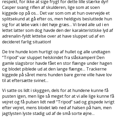
respekt, for ikke at sige frygt for dette lille stærke dyr!
Casper svang riflen af skulderen, lige som at soen
kiggede op på os… Det var som om at hun overvejde et
splitsekund at gå efter os, men heldigvis besluttede hun
sig for at løbe væk i det høje græs… Vi brød alle ud i en
lettet latter som dog havde den der karakteristiske lyd af
adrenalin-fyldt lettelse over at have sluppet ud af en
decideret farlig situation!
De tre hunde kom hurtigt op af hullet og alle undtagen
“Tripod” var sluppet helskindet fra slåskampen! Den
gamle slagsbror havde fået en stor flænge under hagen
og blodet piblede ud at den lange flænge… Trackerne
kiggede på såret mens hunden bare gerne ville have lov
til at eftersætte svinet…
Vi satte os lidt i skyggen, dels for at hundene kunne få
pusten igen, men lige så meget for at vi alle lige kunne få
vejret og få pulsen lidt ned! “Tripod” sad og gispede ivrigt
efter vejret, mens blodet løb ned af halsen på ham, men
jagtlysten lyste stadig ud af de små sorte øjne…