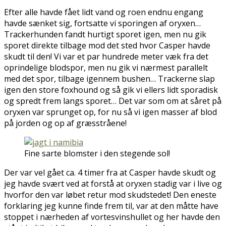
Efter alle havde fået lidt vand og roen endnu engang
havde sænket sig, fortsatte vi sporingen af oryxen…
Trackerhunden fandt hurtigt sporet igen, men nu gik
sporet direkte tilbage mod det sted hvor Casper havde
skudt til den! Vi var et par hundrede meter væk fra det
oprindelige blodspor, men nu gik vi nærmest parallelt
med det spor, tilbage igennem bushen… Trackerne slap
igen den store foxhound og så gik vi ellers lidt sporadisk
og spredt frem langs sporet… Det var som om at såret på
oryxen var sprunget op, for nu så vi igen masser af blod
på jorden og op af græsstråene!
Fine sarte blomster i den stegende sol!
Der var vel gået ca. 4 timer fra at Casper havde skudt og
jeg havde svært ved at forstå at oryxen stadig var i live og
hvorfor den var løbet retur mod skudstedet! Den eneste
forklaring jeg kunne finde frem til, var at den måtte have
stoppet i nærheden af vortesvinshullet og her havde den