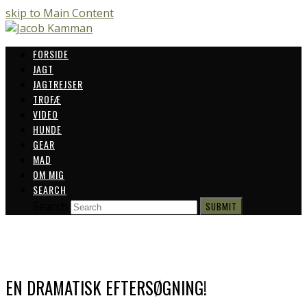
skip to Main Content
FORSIDE
JAGT
JAGTREJSER
TROFÆ
VIDEO
HUNDE
GEAR
MAD
OM MIG
SEARCH
Search
SUBMIT
EN DRAMATISK EFTERSØGNING!