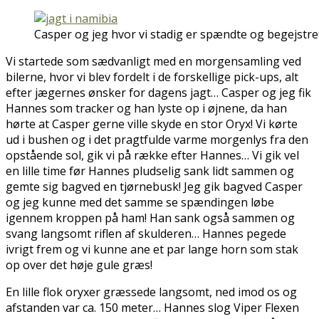
Casper og jeg hvor vi stadig er spændte og begejstre
Vi startede som sædvanligt med en morgensamling ved
bilerne, hvor vi blev fordelt i de forskellige pick-ups, alt
efter jægernes ønsker for dagens jagt… Casper og jeg fik
Hannes som tracker og han lyste op i øjnene, da han
hørte at Casper gerne ville skyde en stor Oryx! Vi kørte
ud i bushen og i det pragtfulde varme morgenlys fra den
opstående sol, gik vi på række efter Hannes… Vi gik vel
en lille time før Hannes pludselig sank lidt sammen og
gemte sig bagved en tjørnebusk! Jeg gik bagved Casper
og jeg kunne med det samme se spændingen løbe
igennem kroppen på ham! Han sank også sammen og
svang langsomt riflen af skulderen… Hannes pegede
ivrigt frem og vi kunne ane et par lange horn som stak
op over det høje gule græs!
En lille flok oryxer græssede langsomt, ned imod os og
afstanden var ca. 150 meter… Hannes slog Viper Flexen