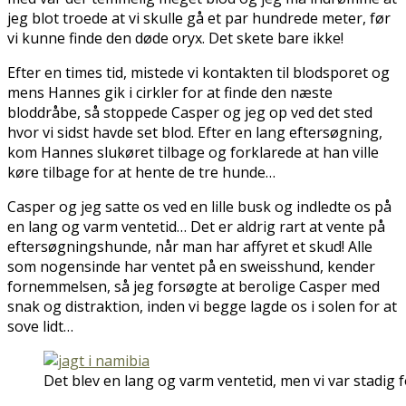
jeg blot troede at vi skulle gå et par hundrede meter, før
vi kunne finde den døde oryx. Det skete bare ikke!
Efter en times tid, mistede vi kontakten til blodsporet og
mens Hannes gik i cirkler for at finde den næste
bloddråbe, så stoppede Casper og jeg op ved det sted
hvor vi sidst havde set blod. Efter en lang eftersøgning,
kom Hannes slukøret tilbage og forklarede at han ville
køre tilbage for at hente de tre hunde…
Casper og jeg satte os ved en lille busk og indledte os på
en lang og varm ventetid… Det er aldrig rart at vente på
eftersøgningshunde, når man har affyret et skud! Alle
som nogensinde har ventet på en sweisshund, kender
fornemmelsen, så jeg forsøgte at berolige Casper med
snak og distraktion, inden vi begge lagde os i solen for at
sove lidt…
Det blev en lang og varm ventetid, men vi var stadig