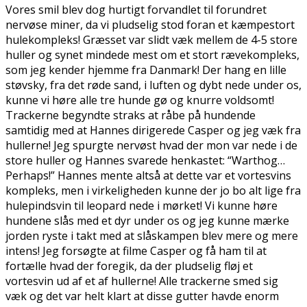
Vores smil blev dog hurtigt forvandlet til forundret
nervøse miner, da vi pludselig stod foran et kæmpestort
hulekompleks! Græsset var slidt væk mellem de 4-5 store
huller og synet mindede mest om et stort rævekompleks,
som jeg kender hjemme fra Danmark! Der hang en lille
støvsky, fra det røde sand, i luften og dybt nede under os,
kunne vi høre alle tre hunde gø og knurre voldsomt!
Trackerne begyndte straks at råbe på hundende
samtidig med at Hannes dirigerede Casper og jeg væk fra
hullerne! Jeg spurgte nervøst hvad der mon var nede i de
store huller og Hannes svarede henkastet: “Warthog…
Perhaps!” Hannes mente altså at dette var et vortesvins
kompleks, men i virkeligheden kunne der jo bo alt lige fra
hulepindsvin til leopard nede i mørket! Vi kunne høre
hundene slås med et dyr under os og jeg kunne mærke
jorden ryste i takt med at slåskampen blev mere og mere
intens! Jeg forsøgte at filme Casper og få ham til at
fortælle hvad der foregik, da der pludselig fløj et
vortesvin ud af et af hullerne! Alle trackerne smed sig
væk og det var helt klart at disse gutter havde enorm