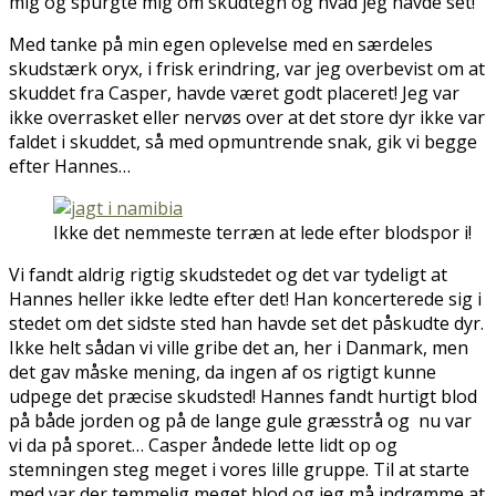
mig og spurgte mig om skudtegn og hvad jeg havde set!
Med tanke på min egen oplevelse med en særdeles
skudstærk oryx, i frisk erindring, var jeg overbevist om at
skuddet fra Casper, havde været godt placeret! Jeg var
ikke overrasket eller nervøs over at det store dyr ikke var
faldet i skuddet, så med opmuntrende snak, gik vi begge
efter Hannes…
Ikke det nemmeste terræn at lede efter blodspor i!
Vi fandt aldrig rigtig skudstedet og det var tydeligt at
Hannes heller ikke ledte efter det! Han koncerterede sig i
stedet om det sidste sted han havde set det påskudte dyr.
Ikke helt sådan vi ville gribe det an, her i Danmark, men
det gav måske mening, da ingen af os rigtigt kunne
udpege det præcise skudsted! Hannes fandt hurtigt blod
på både jorden og på de lange gule græsstrå og nu var
vi da på sporet… Casper åndede lette lidt op og
stemningen steg meget i vores lille gruppe. Til at starte
med var der temmelig meget blod og jeg må indrømme at