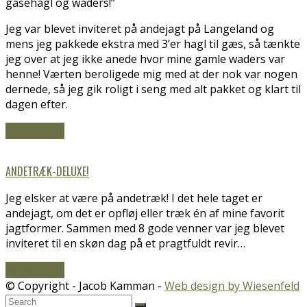
gåsehagl og waders!”
Jeg var blevet inviteret på andejagt på Langeland og
mens jeg pakkede ekstra med 3’er hagl til gæs, så tænkte
jeg over at jeg ikke anede hvor mine gamle waders var
henne! Værten beroligede mig med at der nok var nogen
dernede, så jeg gik roligt i seng med alt pakket og klart til
dagen efter.
LÆS MERE
→
ANDETRÆK-DELUXE!
Jeg elsker at være på andetræk! I det hele taget er
andejagt, om det er opfløj eller træk én af mine favorit
jagtformer. Sammen med 8 gode venner var jeg blevet
inviteret til en skøn dag på et pragtfuldt revir…
LÆS MERE
→
© Copyright - Jacob Kamman -
Web design by Wiesenfeld