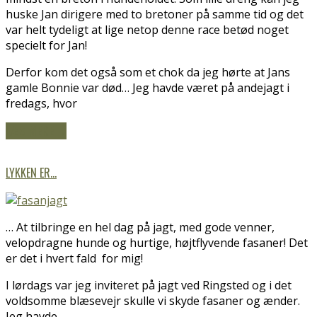
huske Jan dirigere med to bretoner på samme tid og det
var helt tydeligt at lige netop denne race betød noget
specielt for Jan!
Derfor kom det også som et chok da jeg hørte at Jans
gamle Bonnie var død… Jeg havde været på andejagt i
fredags, hvor
LÆS MERE
→
LYKKEN ER…
… At tilbringe en hel dag på jagt, med gode venner,
velopdragne hunde og hurtige, højtflyvende fasaner! Det
er det i hvert fald for mig!
I lørdags var jeg inviteret på jagt ved Ringsted og i det
voldsomme blæsevejr skulle vi skyde fasaner og ænder.
Jeg havde