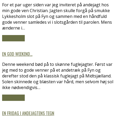
For et par uger siden var jeg inviteret på andejagt hos
min gode ven Christian. Jagten skulle forgå på smukke
Lykkesholm slot på Fyn og sammen med en håndfuld
gode venner samledes vi i slotsgården til parolen. Mens
ænderne i…
LÆS MERE
→
EN GOD WEEKEND…
Denne weekend bød på to skønne fuglejagter. Først var
jeg med to gode venner på et andetræk på Fyn og
derefter stod den på klassisk fuglejagt på Midtsjælland.
Solen skinnede og blæsten var hård, men selvom høj sol
ikke nødvendigvis…
LÆS MERE
→
EN FRIDAG I ANDEJAGTENS TEGN