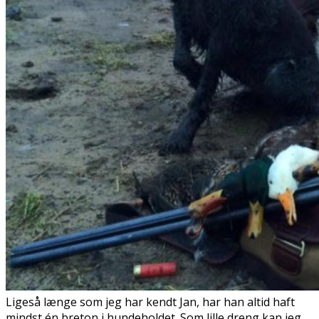
Ligeså længe som jeg har kendt Jan, har han altid haft
mindst én breton i hundeholdet. Som lille dreng kan jeg