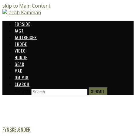
skip to Main Content
FORSIDE
JAGT
JAGTREJSER
TROFÆ
VIDEO
HUNDE
GEAR
MAD
OM MIG
SEARCH
Search
SUBMIT
FYNSKE ÆNDER