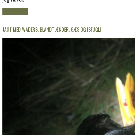
LÆS MERE
→
JAGT MED WADERS, BLANDT ÆNDER, GÆS OG ISFUGL!